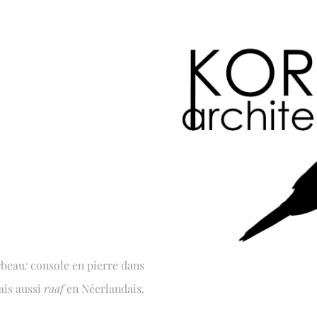
rbeau
:
console en pierre dans
ais aussi
raaf
en Néerlandais.