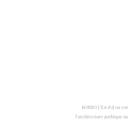
KORBO [
ˈkɔr.bɔ
] ou co
l'architecture gothique m