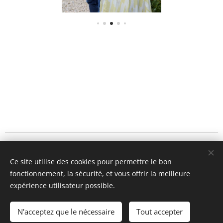
©2026 KORBO architecten srl • Vierde Lansierslaan 69/001 B-
3300 Tirlemont
Ce site utilise des cookies pour permettre le bon
fonctionnement, la sécurité, et vous offrir la meilleure
BE 0800.690.953 •
Disclaimer
Cookies
expérience utilisateur possible.
Langues
N'acceptez que le nécessaire
Tout accepter
Nederlands
Français