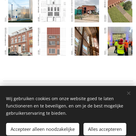
©2026
KORBO architecten bv
• Vierde Lansierslaan 69/001 B-
3300 Tienen
Wij gebruiken cookies om onze website goed te laten
functioneren en te beveiligen, en om je de best mogelijke
BE 0800.690.953 •
Disclaimer
Cookies
gebruikerservaring te bieden.
Talen
Accepteer alleen noodzakelijke
Alles accepteren
Nederlands
Français